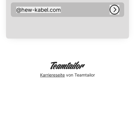
@
hew-kabel.com
hew-kabel.com
Anmeld
Karriereseite
von Teamtailor